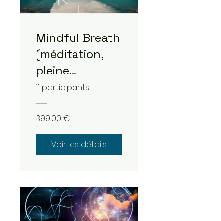
Mindful Breath
(méditation,
pleine
conscience,
11 participants
respiration)
399,00 €
Voir les détails