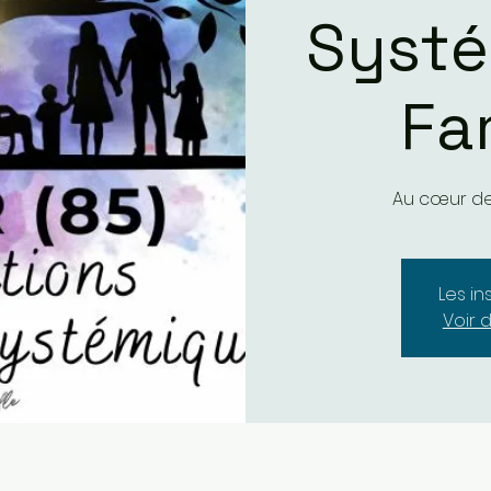
Systé
Fa
Au cœur de
Les in
Voir 