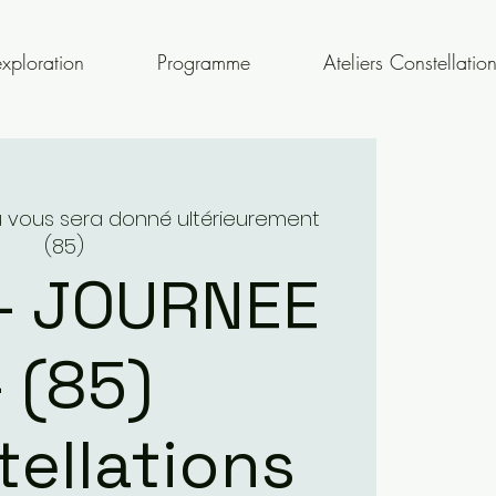
xploration
Programme
Ateliers Constellatio
eu vous sera donné ultérieurement
(85)
- JOURNEE
- (85)
ellations