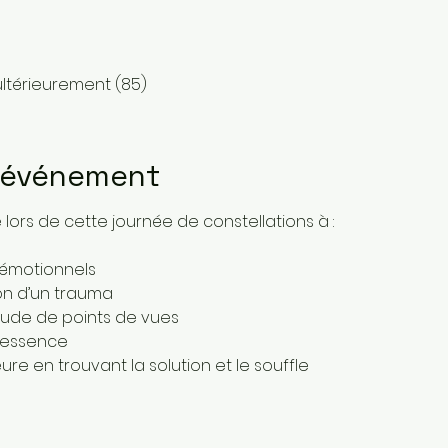
ultérieurement (85)
l'événement
rs de cette journée de constellations à : 
 émotionnels 
ion d’un trauma 
tude de points de vues
 essence 
eure en trouvant la solution et le souffle