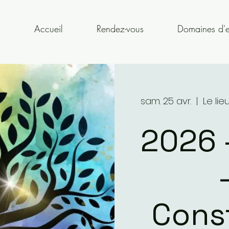
Accueil
Rendez-vous
Domaines d'e
sam. 25 avr.
  |  
Le li
2026 
Const