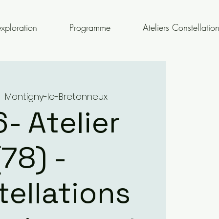
xploration
Programme
Ateliers Constellatio
|  
Montigny-le-Bretonneux
- Atelier
(78) -
ellations