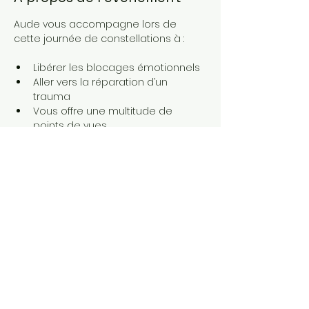
Aude vous accompagne lors de 
cette journée de constellations à : 
Libérer les blocages émotionnels 
Aller vers la réparation d’un 
trauma 
Vous offre une multitude de 
points de vues
Renouer avec votre essence 
Trouver la paix intérieure en 
trouvant la solution et le souffle
Afficher plus
Partager cet événement